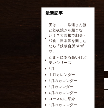
最新記事
実は、、、常連さんほ
ど鉄板焼きを頼まな
い！？大曽根で刺身・
和食・日本酒を楽しむ
なら「鉄板台所 すず
や」
たま～にある高いけど
安いシリーズ
8月
７月カレンダー
6月のカレンダー
5月カレンダー
4月のカレンダー
コースのご紹介
3月のカレンダー