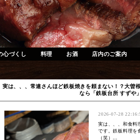
の心づくし
料理
お酒
店内のご案内
実は、、、常連さんほど鉄板焼きを頼まない！？大曽
なら「鉄板台所 すずや
2026-07-28 22:16:
実は、、、和食料
です。鉄板料理を
（笑）...