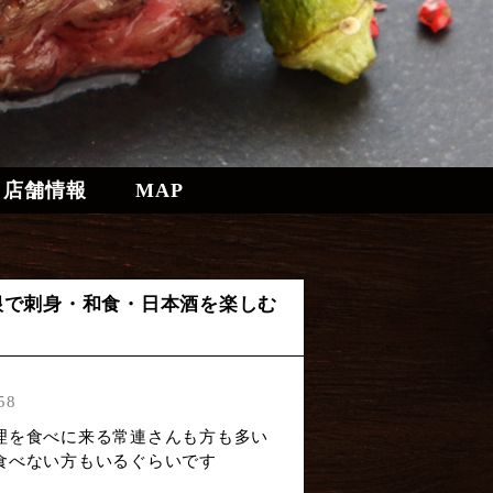
店舗情報
MAP
根で刺身・和食・日本酒を楽しむ
」
58
理を食べに来る常連さんも方も多い
食べない方もいるぐらいです